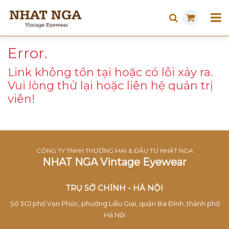
Error.
Link không tồn tại hoặc có lỗi xảy ra.
Vui lòng thử lại hoặc liên hệ quản trị
viên!
CÔNG TY TNHH THƯƠNG MẠI & ĐẦU TƯ NHẬT NGA
NHAT NGA Vintage Eyewear
TRỤ SỞ CHÍNH - HÀ NỘI
Số 3G1 phố Vạn Phúc, phường Liễu Giai, quận Ba Đình, thành phố
Hà Nội